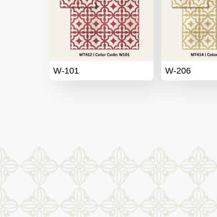
W-101
W-206