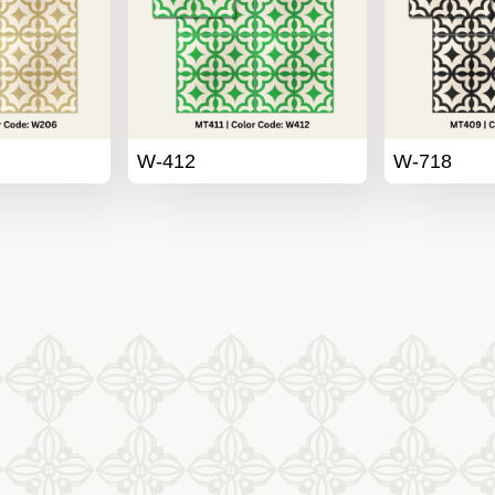
W-412
W-718